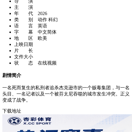
导 演
主 演
年 代
2026
类 别
动作 科幻
语 言
英语
字 幕
中文简体
地 区
欧美
上映日期
片 长
文件大小
状 态
在线视频
剧情简介
一名死而复生的私刑者追杀杰克逊市的一个贩毒集团，与一名
头目、一名记者以及一个被芬太尼吞噬的城市发生冲突。正义
变成了战争。
下载地址