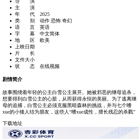
导 演
主 演
年 代
2025
类 别
动作 恐怖 奇幻
语 言
英语
字 幕
中文简体
地 区
欧美
上映日期
片 长
文件大小
状 态
在线视频
剧情简介
故事围绕着年轻的公主白雪公主展开。她被邪恶的继母追杀，
想要得到白雪公主的心脏，从而获得永恒的美丽。为了逃离继
母的追捕，白雪公主必须克服黑暗森林的挑战，并与七个嗜
xue的小矮人结为朋友，这些人“嗜xue成性，擅长残忍的杀戮”
下载地址