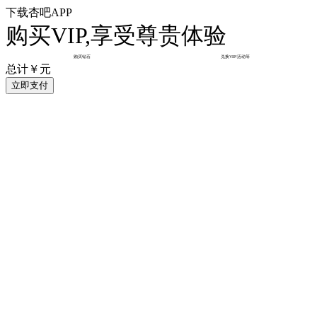
下载杏吧APP
购买VIP,享受尊贵体验
购买钻石
兑换VIP/活动等
总计￥
元
立即支付